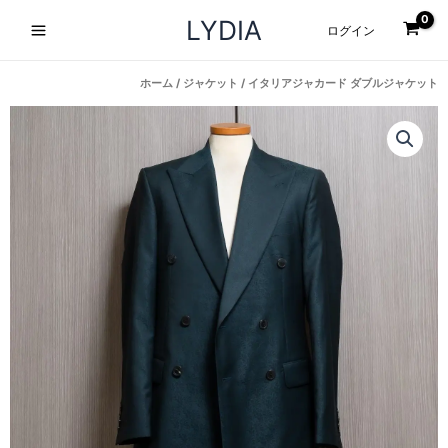
内
Main
LYDIA
ログイン
容
Menu
を
ス
ホーム
/
ジャケット
/ イタリアジャカード ダブルジャケット
キ
ッ
プ