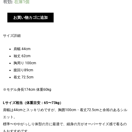
イ
有効:
在庫1個
タ
リ
お買い物カゴに追加
ア
ジ
サイズ詳細
ャ
カ
肩幅 44cm
ー
袖丈 62cm
ド
胸周り 100cm
ダ
腹回り89cm
ブ
着丈 72.5cm
ル
ジ
※モデル身長174cm 体重60kg
ャ
ケ
Lサイズ相当（体重目安：65〜73kg）
ッ
肩幅は44cmとスッキリめですが、胸囲100cm・着丈72.5cmと余裕のあるシル
ト
エット。
個
標準〜ややがっしり体型の方に最適で、細身の方がオーバーサイズ感で着るの
もおすすめです。