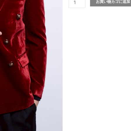
ア
お買い物カゴに追加
ダ
ブ
ル
ジ
ャ
ケ
ッ
ト/
ラ
メ
個