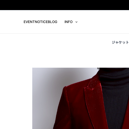
内
容
を
EVENT
NOTICE
BLOG
INFO
ス
キ
ッ
ジャケット
プ