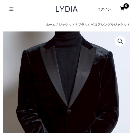
内
Main
LYDIA
ログイン
容
Menu
を
ス
ホーム
/
ジャケット
/ ブラックベロアシングルジャケット
キ
ッ
プ