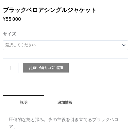
ブラックベロアシングルジャケット
¥
55,000
ブ
サイズ
ラ
ッ
ク
ベ
ロ
お買い物カゴに追加
ア
シ
ン
グ
説明
追加情報
ル
ジ
ャ
圧倒的な艶と深み。夜の主役を引き立てるブラックベロ
ケ
ア。
ッ