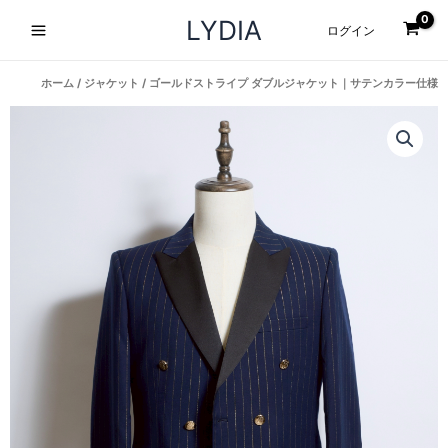
内
Main
LYDIA
ログイン
容
Menu
を
ス
ホーム
/
ジャケット
/ ゴールドストライプ ダブルジャケット｜サテンカラー仕様
キ
ッ
プ