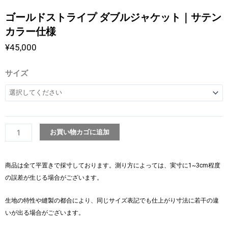
ゴールドストライプ ダブルジャケット｜サテン
カラー仕様
¥
45,000
ゴ
サイズ
ー
ル
ド
ス
ト
お買い物カゴに追加
ラ
イ
商品は全て平置きで採寸しております。測り方によっては、実寸に1~3cm程度
プ
の誤差が生じる場合がございます。
ダ
ブ
生地の特性や縫製の都合により、同じサイズ表記でも仕上がり寸法に若干の違
ル
いが出る場合がございます。
ジ