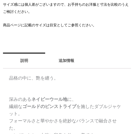
ャ
サイズ感には個人差がございますので、お手持ちのお洋服と寸法を比較のうえ
ケ
ご検討ください。
ッ
ト
商品ページに記載のサイズは目安としてご参照ください。
｜
サ
テ
ン
カ
説明
追加情報
ラ
ー
品格の中に、艶を纏う。
仕
様
個
深みのある
ネイビーウール地
に、
繊細な
ゴールドのピンストライプ
を施したダブルジャケ
ット。
フォーマルさと華やかさを絶妙なバランスで融合させ
た、